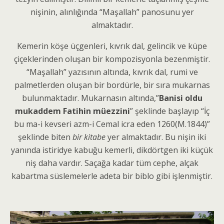
nişinin, alınlığında “Maşallah” panosunu yer
almaktadır.
Kemerin köşe üçgenleri, kıvrık dal, gelincik ve küpe
çiçeklerinden oluşan bir kompozisyonla bezenmiştir.
“Maşallah” yazısının altında, kıvrık dal, rumi ve
palmetlerden oluşan bir bordürle, bir sıra mukarnas
bulunmaktadır. Mukarnasın altında,”
Banisi oldu
mukaddem Fatihin müezzini
” şeklinde başlayıp “İç
bu ma-i kevseri azm-i Cemal icra eden 1260(M.1844)”
şeklinde biten
bir kitabe
yer almaktadır. Bu nişin iki
yanında istiridye kabuğu kemerli, dikdörtgen iki küçük
niş daha vardır. Saçağa kadar tüm cephe, alçak
kabartma süslemelerle adeta bir biblo gibi işlenmiştir.