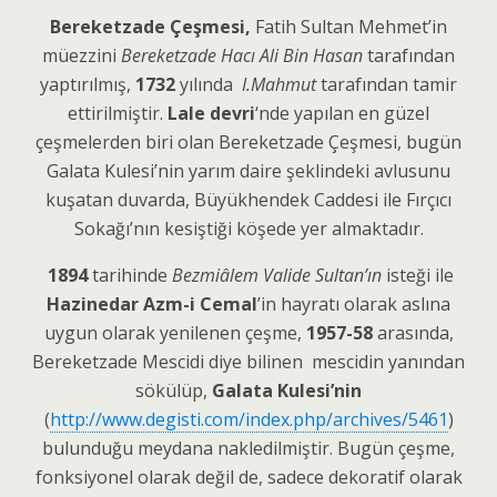
Bereketzade Çeşmesi,
Fatih Sultan Mehmet’in
müezzini
Bereketzade Hacı Ali Bin Hasan
tarafından
yaptırılmış,
1732
yılında
I.Mahmut
tarafından tamir
ettirilmiştir.
Lale devri
‘nde yapılan en güzel
çeşmelerden biri olan Bereketzade Çeşmesi, bugün
Galata Kulesi’nin yarım daire şeklindeki avlusunu
kuşatan duvarda, Büyükhendek Caddesi ile Fırçıcı
Sokağı’nın kesiştiği köşede yer almaktadır.
1894
tarihinde
Bezmiâlem Valide Sultan’ın
isteği ile
Hazinedar Azm-i Cemal
’in hayratı olarak aslına
uygun olarak yenilenen çeşme,
1957-58
arasında,
Bereketzade Mescidi diye bilinen mescidin yanından
sökülüp,
Galata Kulesi’nin
(
http://www.degisti.com/index.php/archives/5461
)
bulunduğu meydana nakledilmiştir. Bugün çeşme,
fonksiyonel olarak değil de, sadece dekoratif olarak