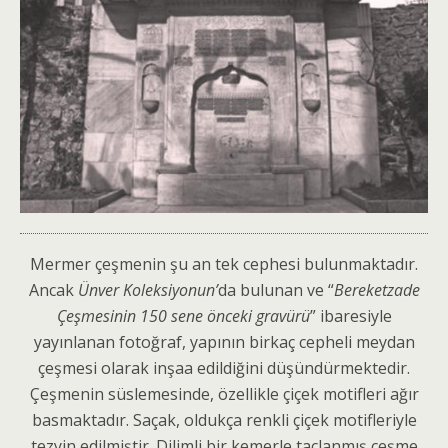
Mermer çeşmenin şu an tek cephesi bulunmaktadır.
Ancak
Ünver Koleksiyonun’
da bulunan ve “
Bereketzade
Çeşmesinin 150 sene önceki gravürü
” ibaresiyle
yayınlanan fotoğraf, yapının birkaç cepheli meydan
çeşmesi olarak inşaa edildiğini düşündürmektedir.
Çeşmenin süslemesinde, özellikle çiçek motifleri ağır
basmaktadır. Saçak, oldukça renkli çiçek motifleriyle
tezyin edilmiştir. Dilimli bir kemerle taçlanmış çeşme