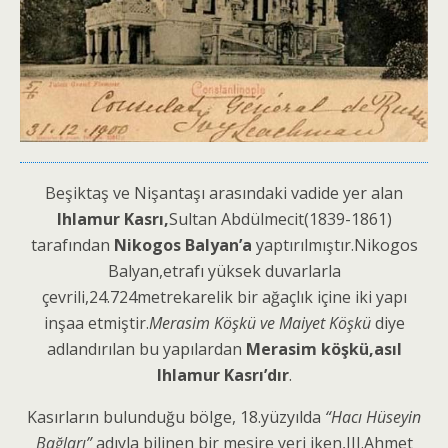
Beşiktaş ve Nişantaşı arasındaki vadide yer alan
Ihlamur Kasrı,
Sultan Abdülmecit(1839-1861)
tarafından
Nikogos Balyan’a
yaptırılmıştır.Nikogos
Balyan,etrafı yüksek duvarlarla
çevrili,24.724metrekarelik bir ağaçlık içine iki yapı
inşaa etmiştir.
Merasim Köşkü ve Maiyet Köşkü
diye
adlandırılan bu yapılardan
Merasim köşkü,asıl
Ihlamur Kasrı’dır
.
Kasırların bulunduğu bölge, 18.yüzyılda
“Hacı Hüseyin
Bağları”
adıyla bilinen bir mesire yeri iken,III.Ahmet