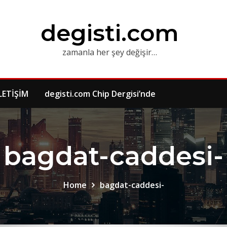
degisti.com
zamanla her şey değişir…
LETİŞİM
degisti.com Chip Dergisi’nde
bagdat-caddesi-
Home
bagdat-caddesi-