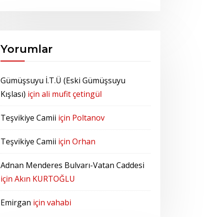
Yorumlar
Gümüşsuyu İ.T.Ü (Eski Gümüşsuyu
Kışlası)
için
ali mufit çetingül
Teşvikiye Camii
için
Poltanov
Teşvikiye Camii
için
Orhan
Adnan Menderes Bulvarı-Vatan Caddesi
için
Akın KURTOĞLU
Emirgan
için
vahabi