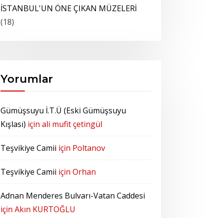
İSTANBUL'UN ÖNE ÇIKAN MÜZELERİ
(18)
Yorumlar
Gümüşsuyu İ.T.Ü (Eski Gümüşsuyu
Kışlası)
için
ali mufit çetingül
Teşvikiye Camii
için
Poltanov
Teşvikiye Camii
için
Orhan
Adnan Menderes Bulvarı-Vatan Caddesi
için
Akın KURTOĞLU