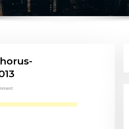
horus-
013
omment