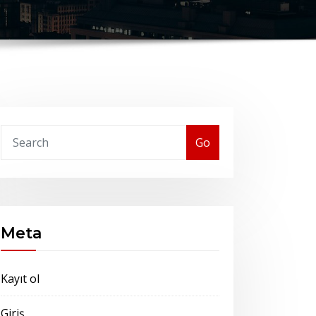
Go
Meta
Kayıt ol
Giriş