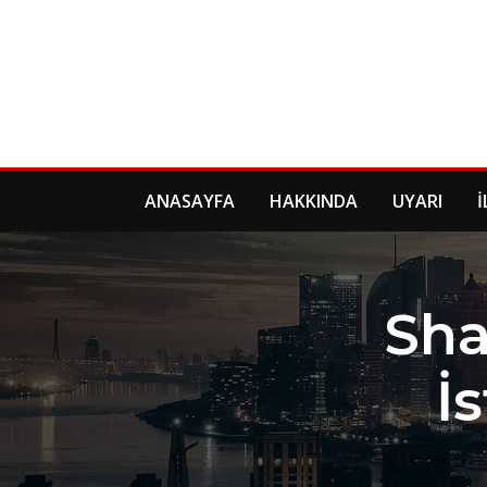
Skip
to
content
ANASAYFA
HAKKINDA
UYARI
İ
Sha
İ