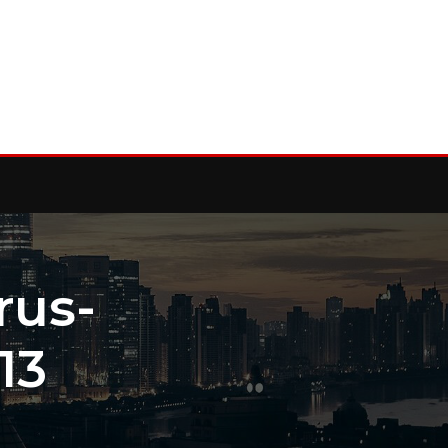
rus-
13