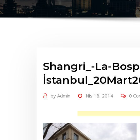
Shangri_-La-Bosp
İstanbul_20Mart2
by
Admin
Nis 18, 2014
0 C