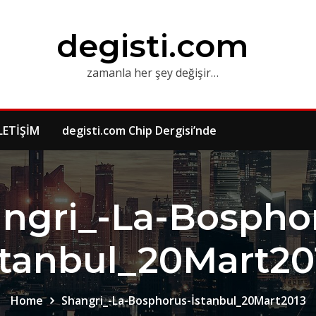
degisti.com
zamanla her şey değişir…
LETİŞİM
degisti.com Chip Dergisi’nde
ngri_-La-Bospho
stanbul_20Mart20
Home
Shangri_-La-Bosphorus-İstanbul_20Mart2013