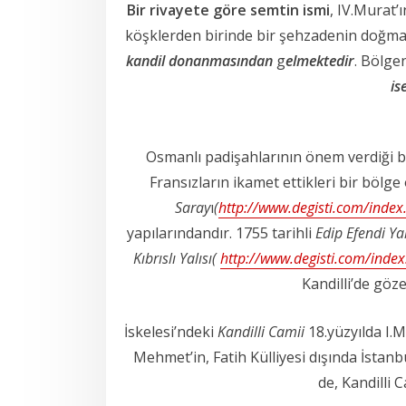
Bir rivayete göre semtin ismi
, IV.Murat’
köşklerden birinde bir şehzadenin doğmas
kandil donanmasından
g
elmektedir
. Bölg
is
Osmanlı padişahlarının önem verdiği bir
Fransızların ikamet ettikleri bir bölge
Saray
ı
(
http://www.degisti.com/index
yapılarındandır. 1755 tarihli
Edip Efendi Yal
Kıbrıslı
Yalısı(
http://www.degisti.com/inde
Kandilli’de göze
İskelesi’ndeki
Kandilli Camii
18.yüzyılda I.M
Mehmet’in, Fatih Külliyesi dışında İstanb
de, Kandilli C