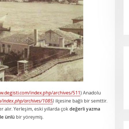
w.degisti.com/index.php/archives/511
) Anadolu
m/index.php/archives/1085
)
ilçesine bağlı bir semttir.
r alır. Yerleşim, eski yıllarda çok
değerli yazma
le ünlü
bir yöreymiş.