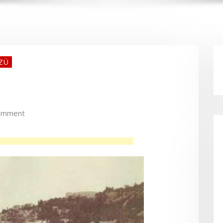
ZÜ
omment