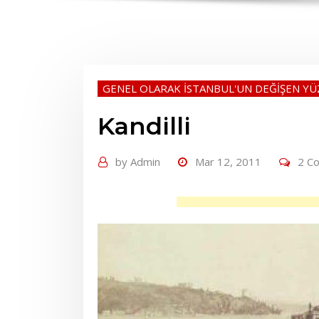
GENEL OLARAK İSTANBUL'UN DEĞİŞEN YÜ
Kandilli
by
Admin
Mar 12, 2011
2 C