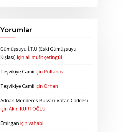
Yorumlar
Gümüşsuyu İ.T.Ü (Eski Gümüşsuyu
Kışlası)
için
ali mufit çetingül
Teşvikiye Camii
için
Poltanov
Teşvikiye Camii
için
Orhan
Adnan Menderes Bulvarı-Vatan Caddesi
için
Akın KURTOĞLU
Emirgan
için
vahabi