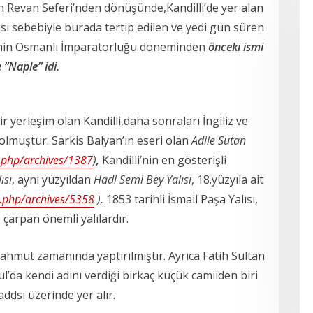
ın Revan Seferi’nden dönüşünde,Kandilli’de yer alan
ı sebebiyle burada tertip edilen ve yedi gün süren
enin Osmanlı İmparatorluğu döneminden
önceki ismi
e “Naple” idi.
 yerleşim olan Kandilli,daha sonraları İngiliz ve
 olmuştur. Sarkis Balyan’ın eseri olan
Adile Sutan
.php/archives/1387
)
,
Kandilli’nin en gösterişli
ısı
, aynı yüzyıldan
Hadi Semi Bey Yalısı
, 18.yüzyıla ait
x.php/archives/5358
),
1853 tarihli İsmail Paşa Yalısı,
 çarpan önemli yalılardır.
ahmut zamanında yaptırılmıştır. Ayrıca Fatih Sultan
ul’da kendi adını verdiği birkaç küçük camiiden biri
addsi üzerinde yer alır.