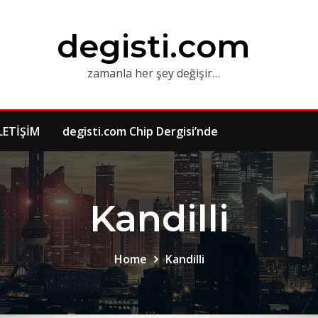
degisti.com
zamanla her şey değişir…
LETİŞİM
degisti.com Chip Dergisi’nde
Kandilli
Home
Kandilli