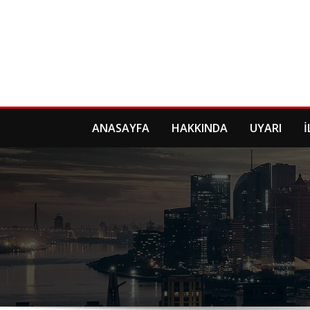
Skip
to
content
ANASAYFA
HAKKINDA
UYARI
İ