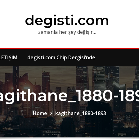
degisti.com
zamanla her şey değişir…
LETİŞİM
degisti.com Chip Dergisi’nde
agithane_1880-18
Home
kagithane_1880-1893