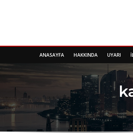
Skip
to
content
ANASAYFA
HAKKINDA
UYARI
İ
k