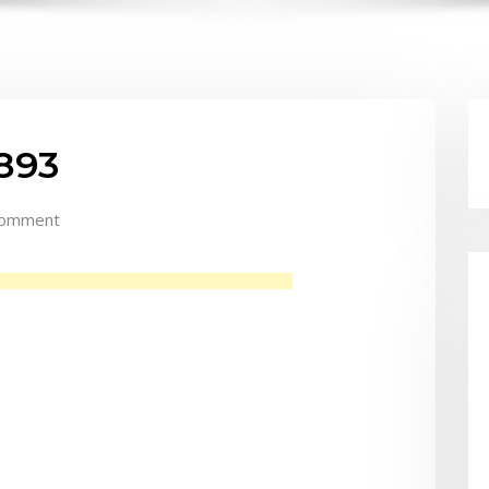
893
Comment