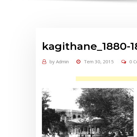
kagithane_1880-1
by
Admin
Tem 30, 2015
0 