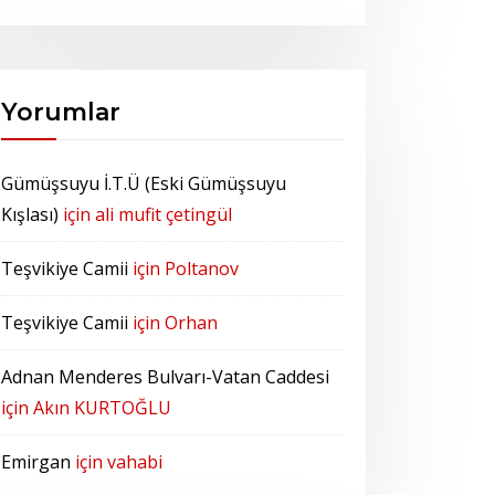
Yorumlar
Gümüşsuyu İ.T.Ü (Eski Gümüşsuyu
Kışlası)
için
ali mufit çetingül
Teşvikiye Camii
için
Poltanov
Teşvikiye Camii
için
Orhan
Adnan Menderes Bulvarı-Vatan Caddesi
için
Akın KURTOĞLU
Emirgan
için
vahabi