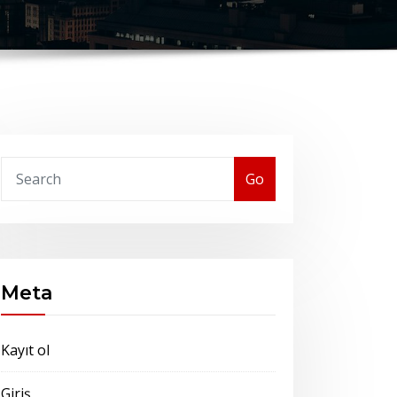
Go
Meta
Kayıt ol
Giriş