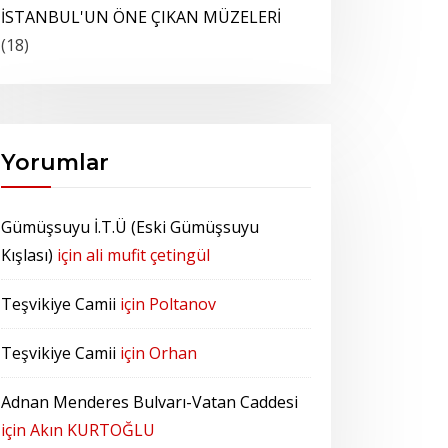
İSTANBUL'UN ÖNE ÇIKAN MÜZELERİ
(18)
Yorumlar
Gümüşsuyu İ.T.Ü (Eski Gümüşsuyu
Kışlası)
için
ali mufit çetingül
Teşvikiye Camii
için
Poltanov
Teşvikiye Camii
için
Orhan
Adnan Menderes Bulvarı-Vatan Caddesi
için
Akın KURTOĞLU