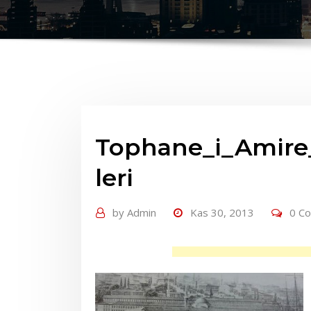
Tophane_i_Amire_
leri
by
Admin
Kas 30, 2013
0 C