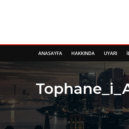
Skip
to
content
ANASAYFA
HAKKINDA
UYARI
İ
Tophane_i_A