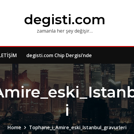
degisti.com
zamanla her şey değişir…
LETİŞİM
degisti.com Chip Dergisi’nde
mire_eski_Istanb
i
Home
Tophane_i_Amire_eski_Istanbul_gravurleri