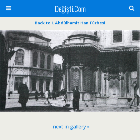
Değişti.Com
Back to I. Abdülhamit Han Türbesi
next in gallery »