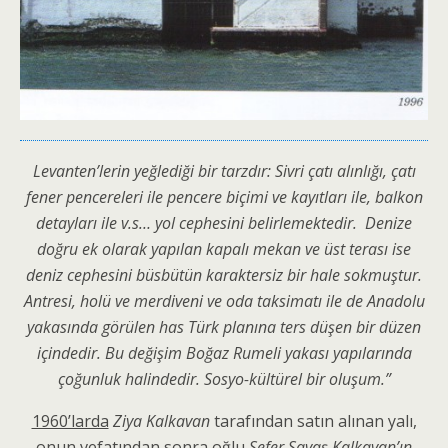
Levanten’lerin yeğlediği bir tarzdır: Sivri çatı alınlığı, çatı
fener pencereleri ile pencere biçimi ve kayıtları ile, balkon
detayları ile v.s… yol cephesini belirlemektedir. Denize
doğru ek olarak yapılan kapalı mekan ve üst terası ise
deniz cephesini büsbütün karaktersiz bir hale sokmuştur.
Antresi, holü ve merdiveni ve oda taksimatı ile de Anadolu
yakasında görülen has Türk planına ters düşen bir düzen
içindedir. Bu değişim Boğaz Rumeli yakası yapılarında
çoğunluk halindedir. Sosyo-kültürel bir oluşum.”
1960’larda
Ziya Kalkavan
tarafından satın alınan yalı,
onun vefatından sonra oğlu
Sefer Savaş Kalkavan’ın