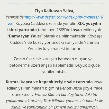
Ziya Kalkavan Yalısı,
Yeniköy’de(
http://www.degisti.com/index.php/archives/18
28
)
, Köybaşı Caddesi üzerinde yer alır.
XIX. yüzyılın
ikinci yarısında,
tahminen 1885’de
inşaa
edilen yalı,
“
Damatyan Yalısı”
olarak da bilinmektedir. Köybaşı
Caddesi’nde kuzey yönündeki son yalıdır.Yanında
Yeniköy kayıkhanesi bulunur.
Zemin üzeri bir kat+çatı katından oluşan yalı,
betonerme üzeri ahşap kaplamadır. Büyük ölçüde
yenilenmiştir.
Kırmızı kapısı ve kepenkleriyle şale tarzında
inşaa
edilen yalının mimari biçimini
Behçet Ünsal
şöyle ifade
etmektedir:
Fransız Mimari katolog tarzındaki tip
yapılardan aktarılmış Türk iklimine yabancı bir binadır.İlk
sahibi ve yaptıranının bir Ermeni olduğu anlaşılıyor.