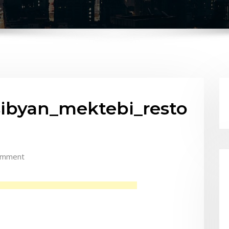
sibyan_mektebi_resto
omment