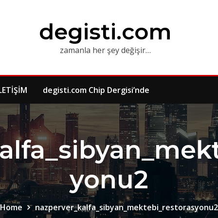
degisti.com
zamanla her şey değişir…
LETİŞİM
degisti.com Chip Dergisi’nde
alfa_sibyan_mekt
yonu2
Home
nazperver_kalfa_sibyan_mektebi_restorasyonu2