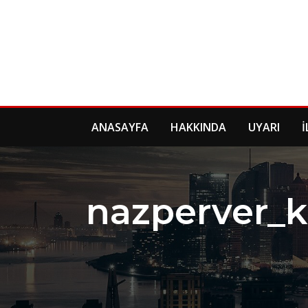
Skip
to
content
ANASAYFA
HAKKINDA
UYARI
İ
nazperver_k