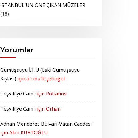
İSTANBUL'UN ÖNE ÇIKAN MÜZELERİ
(18)
Yorumlar
Gümüşsuyu İ.T.Ü (Eski Gümüşsuyu
Kışlası)
için
ali mufit çetingül
Teşvikiye Camii
için
Poltanov
Teşvikiye Camii
için
Orhan
Adnan Menderes Bulvarı-Vatan Caddesi
için
Akın KURTOĞLU