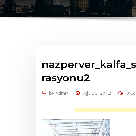
nazperver_kalfa_
rasyonu2
by
Admin
Ağu 20, 2012
0 C