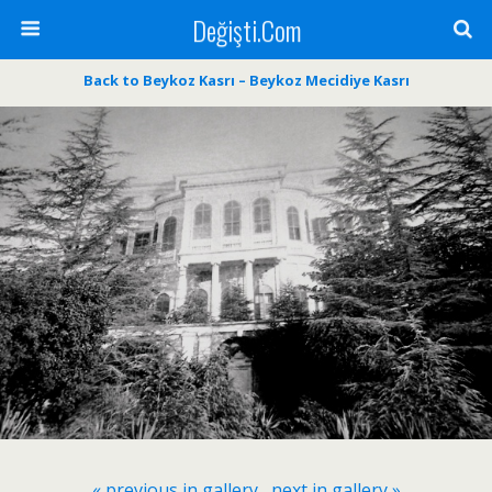
Değişti.Com
Back to Beykoz Kasrı – Beykoz Mecidiye Kasrı
« previous in gallery
next in gallery »