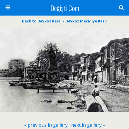
Değişti.Com
Back to Beykoz Kasrı – Beykoz Mecidiye Kasrı
« previous in gallery
next in gallery »