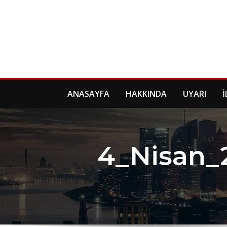
Skip
to
content
ANASAYFA
HAKKINDA
UYARI
İ
4_Nisan_2