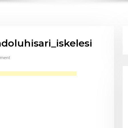
oluhisari_iskelesi
mment