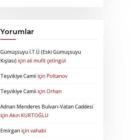
Yorumlar
Gümüşsuyu İ.T.Ü (Eski Gümüşsuyu
Kışlası)
için
ali mufit çetingül
Teşvikiye Camii
için
Poltanov
Teşvikiye Camii
için
Orhan
Adnan Menderes Bulvarı-Vatan Caddesi
için
Akın KURTOĞLU
Emirgan
için
vahabi