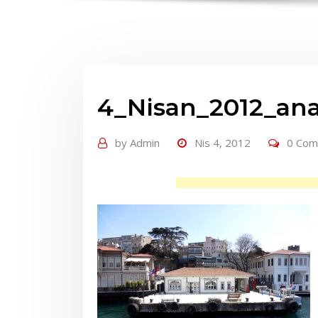
4_Nisan_2012_anad
by
Admin
Nis 4, 2012
0 Co