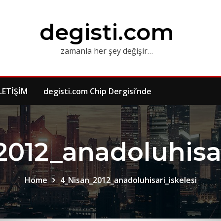
degisti.com
zamanla her şey değişir…
LETİŞİM
degisti.com Chip Dergisi’nde
012_anadoluhisar
Home
4_Nisan_2012_anadoluhisari_iskelesi