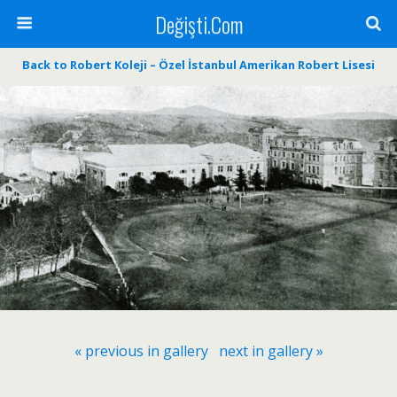
Değişti.Com
Back to Robert Koleji – Özel İstanbul Amerikan Robert Lisesi
« previous in gallery
next in gallery »