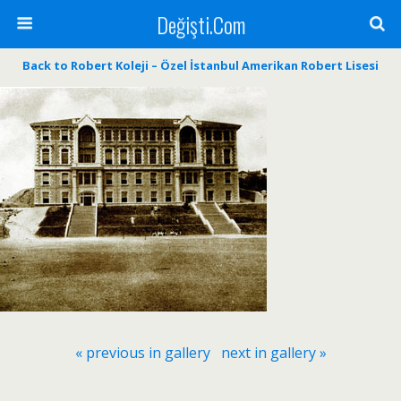
Değişti.Com
Back to Robert Koleji – Özel İstanbul Amerikan Robert Lisesi
« previous in gallery
next in gallery »