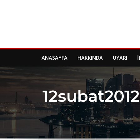
Skip
to
content
ANASAYFA
HAKKINDA
UYARI
İ
12subat2012