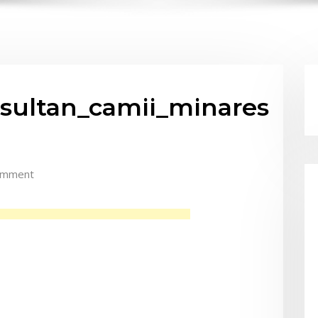
hsultan_camii_minares
omment