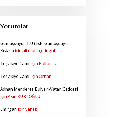
Yorumlar
Gümüşsuyu İ.T.Ü (Eski Gümüşsuyu
Kışlası)
için
ali mufit çetingül
Teşvikiye Camii
için
Poltanov
Teşvikiye Camii
için
Orhan
Adnan Menderes Bulvarı-Vatan Caddesi
için
Akın KURTOĞLU
Emirgan
için
vahabi