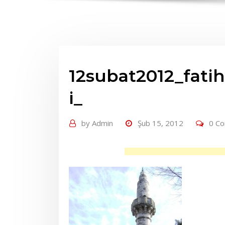
12subat2012_fati
i_
by
Admin
Şub 15, 2012
0 C