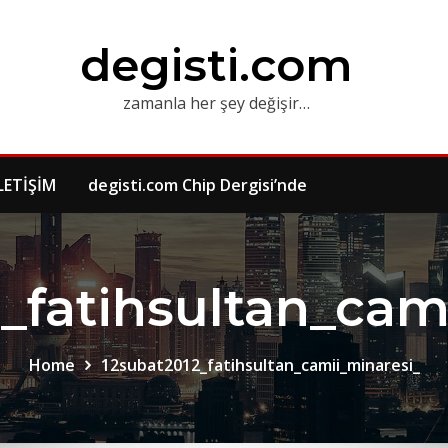
degisti.com
zamanla her şey değişir…
LETİŞİM
degisti.com Chip Dergisi’nde
_fatihsultan_cam
Home
12subat2012_fatihsultan_camii_minaresi_