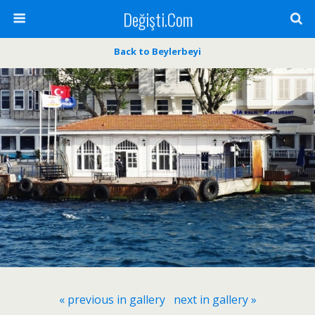
Değişti.Com
Back to Beylerbeyi
« previous in gallery
next in gallery »