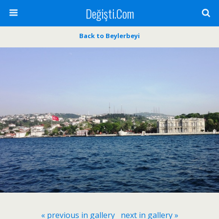
Değişti.Com
Back to Beylerbeyi
« previous in gallery
next in gallery »