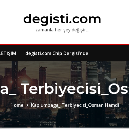
degisti.com
zamanla her şey değişir…
LETİŞİM
degisti.com Chip Dergisi’nde
_ Terbiyecisi_
Home
Kaplumbaga_ Terbiyecisi_Osman Hamdi