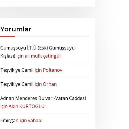
Yorumlar
Gümüşsuyu İ.T.Ü (Eski Gümüşsuyu
Kışlası)
için
ali mufit çetingül
Teşvikiye Camii
için
Poltanov
Teşvikiye Camii
için
Orhan
Adnan Menderes Bulvarı-Vatan Caddesi
için
Akın KURTOĞLU
Emirgan
için
vahabi