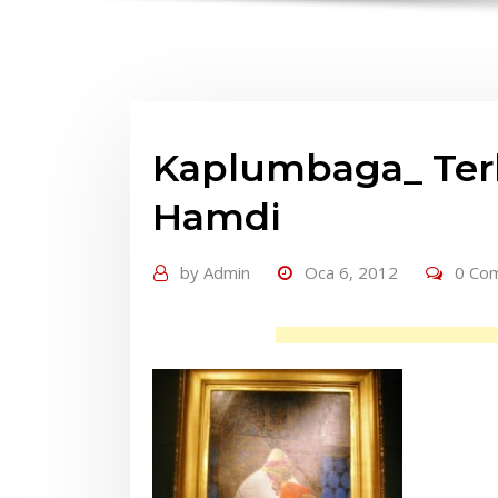
Kaplumbaga_ Ter
Hamdi
by
Admin
Oca 6, 2012
0 Co