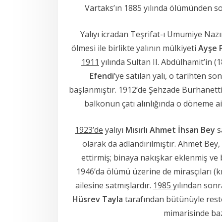
Vartaks’ın 1885 yılında ölümünden so
Yalıyı icradan Teşrifat-ı Umumiye Nazı
ölmesi ile birlikte yalının mülkiyeti
Ayşe P
1911
yılında Sultan II. Abdülhamit’in 
Efendi
’ye satılan yalı, o tarihten so
başlanmıştır. 1912’de Şehzade Burhanettin 
balkonun çatı alınlığında o döneme ait
1923’de
yalıyı
Mısırlı Ahmet İhsan Bey
s
olarak da adlandırılmıştır. Ahmet Bey,
ettirmiş; binaya nakışkar eklenmiş ve b
1946’da ölümü üzerine de mirasçıları (k
ailesine satmışlardır.
1985 y
ılından son
Hüsrev Tayla
tarafından bütünüyle restore
mimarisinde bazı