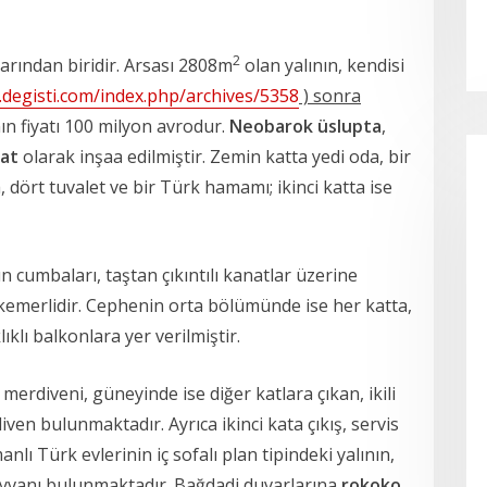
2
arından biridir. Arsası 2808m
olan yalının, kendisi
.degisti.com/index.php/archives/5358
) sonra
ın fiyatı 100 milyon avrodur.
Neobarok üslupta
,
kat
olarak inşaa edilmiştir. Zemin katta yedi oda, bir
a, dört tuvalet ve bir Türk hamamı; ikinci katta ise
ın cumbaları, taştan çıkıntılı kanatlar üzerine
emerlidir. Cephenin orta bölümünde ise her katta,
ıklı balkonlara yer verilmiştir.
 merdiveni, güneyinde ise diğer katlara çıkan, ikili
en bulunmaktadır. Ayrıca ikinci kata çıkış, servis
lı Türk evlerinin iç sofalı plan tipindeki yalının,
 eyvanı bulunmaktadır. Bağdadi duvarlarına
rokoko