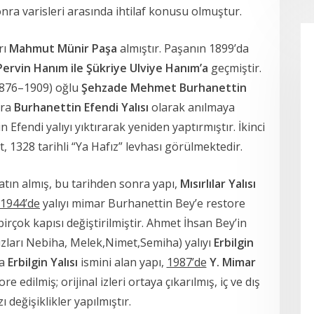
nra varisleri arasında ihtilaf konusu olmuştur.
rı
Mahmut Münir Paşa
almıştır. Paşanın 1899’da
ervin Hanım ile Şükriye Ulviye Hanım’a
geçmiştir.
(1876–1909) oğlu
Şehzade Mehmet Burhanettin
nra
Burhanettin Efendi Yalısı
olarak anılmaya
Efendi yalıyı yıktırarak yeniden yaptırmıştır. İkinci
, 1328 tarihli “Ya Hafız” levhası görülmektedir.
atın almış, bu tarihden sonra yapı,
Mısırlılar Yalısı
1944’de
yalıyı mimar Burhanettin Bey’e restore
irçok kapısı değiştirilmiştir. Ahmet İhsan Bey’in
ızları Nebiha, Melek,Nimet,Semiha) yalıyı
Erbilgin
ra
Erbilgin Yalısı
ismini alan yapı,
1987’de
Y. Mimar
 edilmiş; orijinal izleri ortaya çıkarılmış, iç ve dış
 değişiklikler yapılmıştır.