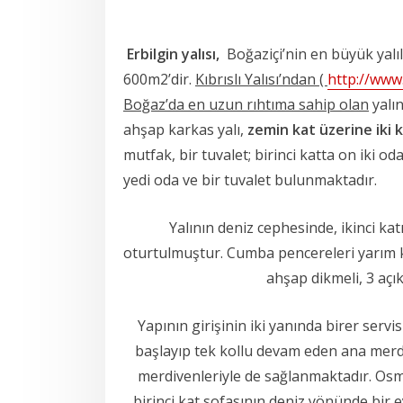
Erbilgin yalısı,
Boğaziçi’nin en büyük yalıl
600m2’dir.
Kıbrıslı Yalısı’ndan (
http://www
Boğaz’da en uzun rıhtıma sahip olan
yalın
ahşap karkas yalı,
zemin kat üzerine iki 
mutfak, bir tuvalet; birinci katta on iki od
yedi oda ve bir tuvalet bulunmaktadır.
Yalının deniz cephesinde, ikinci kat
oturtulmuştur. Cumba pencereleri yarım k
ahşap dikmeli, 3 açıkl
Yapının girişinin iki yanında birer servis
başlayıp tek kollu devam eden ana merdiv
merdivenleriyle de sağlanmaktadır. Osman
birinci kat sofasının deniz yönünde bir