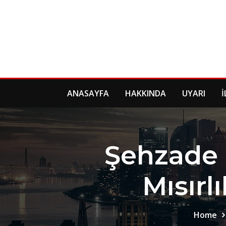
Skip
to
content
ANASAYFA
HAKKINDA
UYARI
İ
Şehzade B
Mısırlı
Home