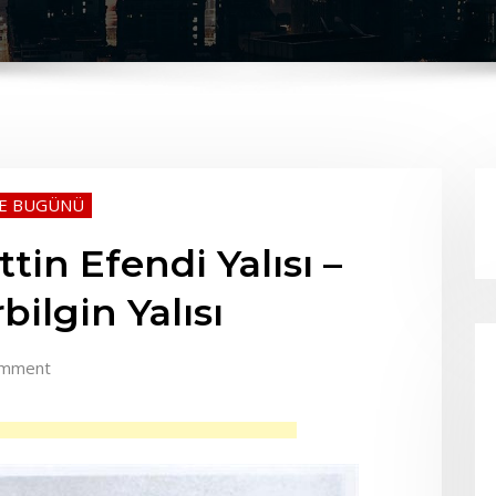
VE BUGÜNÜ
in Efendi Yalısı –
rbilgin Yalısı
omment