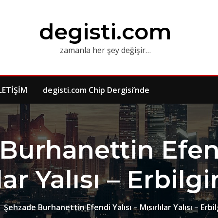
degisti.com
zamanla her şey değişir…
LETİŞİM
degisti.com Chip Dergisi’nde
urhanettin Efend
lar Yalısı – Erbilgi
Şehzade Burhanettin Efendi Yalısı – Mısırlılar Yalısı – Erbil