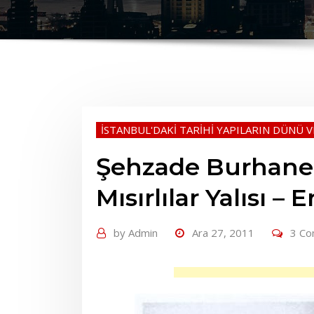
İSTANBUL'DAKİ TARİHİ YAPILARIN DÜNÜ 
Şehzade Burhanett
Mısırlılar Yalısı – E
by
Admin
Ara 27, 2011
3 C