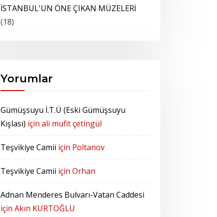
İSTANBUL'UN ÖNE ÇIKAN MÜZELERİ
(18)
Yorumlar
Gümüşsuyu İ.T.Ü (Eski Gümüşsuyu
Kışlası)
için
ali mufit çetingül
Teşvikiye Camii
için
Poltanov
Teşvikiye Camii
için
Orhan
Adnan Menderes Bulvarı-Vatan Caddesi
için
Akın KURTOĞLU