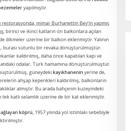
bezemeler
yapılmıştır.
u restorasyonda, mimar Burhanettin Bey’in yapmış
ış
; birinci ve ikinci katların ön balkonlara açılan
 de dikmeler üzerine bir balkon eklenmiştir. Yalının
iş, burası sütunlu bir revaka dönüştürülmüştür.
anlar kaldırılmış, daha önce kapatılan kapı ve
eybatıdaki odalar, Türk hamamına dönüştürülmüştür.
önüştürülmüş, güneydeki
kayıkhanenin
yerine de,
cerelerin ahşap kepenkleri kaldırılmış, balkonların
aklıklar almıştır. Bu arada bahçenin kuzeyindeki
 katlı selamlık üzerine de bir kat eklenmiştir.
 sağlayan köprü,
1957 yılında yol istimlakı sebebiyle
ıktırılmıştır.