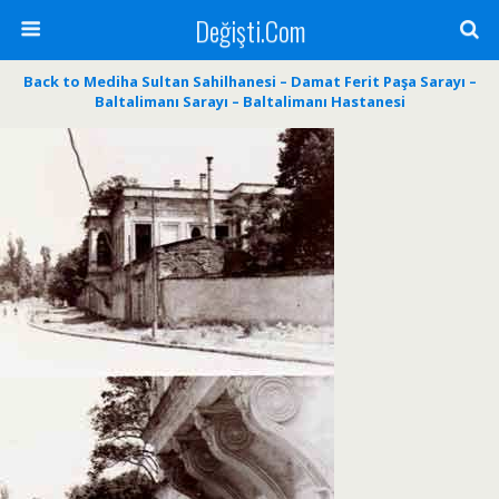
Değişti.Com
Back to Mediha Sultan Sahilhanesi – Damat Ferit Paşa Sarayı –
Baltalimanı Sarayı – Baltalimanı Hastanesi