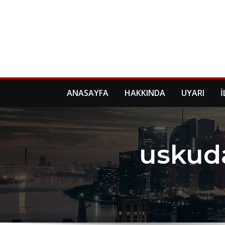
Skip
to
content
ANASAYFA
HAKKINDA
UYARI
İ
uskud