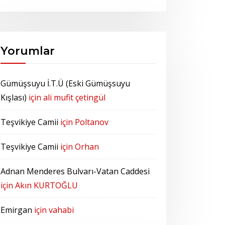
Yorumlar
Gümüşsuyu İ.T.Ü (Eski Gümüşsuyu
Kışlası)
için
ali mufit çetingül
Teşvikiye Camii
için
Poltanov
Teşvikiye Camii
için
Orhan
Adnan Menderes Bulvarı-Vatan Caddesi
için
Akın KURTOĞLU
Emirgan
için
vahabi