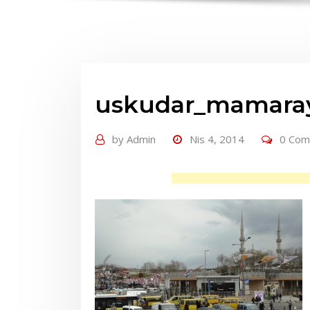
uskudar_mamara
by
Admin
Nis 4, 2014
0 Co