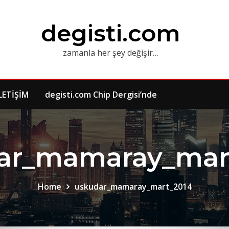
degisti.com
zamanla her şey değişir…
LETİŞİM
degisti.com Chip Dergisi’nde
ar_mamaray_mar
Home
uskudar_mamaray_mart_2014