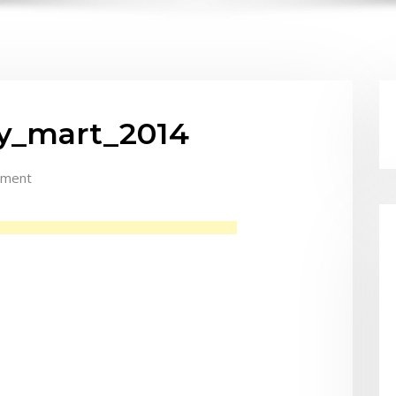
y_mart_2014
mment