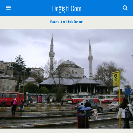
Değişti.Com
Back to Üsküdar