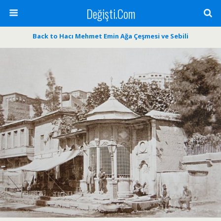
Değişti.Com
Back to Hacı Mehmet Emin Ağa Çeşmesi ve Sebili